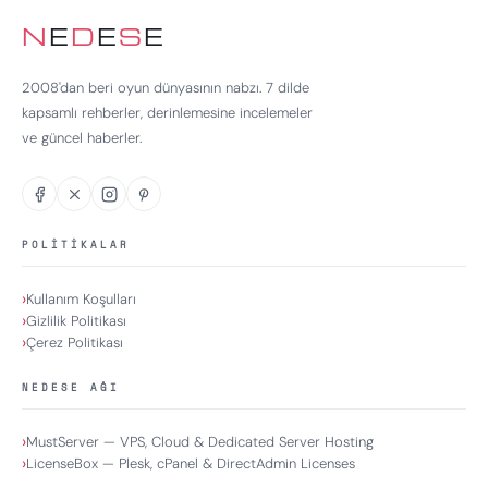
N
E
D
E
S
E
2008'dan beri oyun dünyasının nabzı. 7 dilde
kapsamlı rehberler, derinlemesine incelemeler
ve güncel haberler.
POLITIKALAR
Kullanım Koşulları
Gizlilik Politikası
Çerez Politikası
NEDESE AĞI
MustServer — VPS, Cloud & Dedicated Server Hosting
LicenseBox — Plesk, cPanel & DirectAdmin Licenses