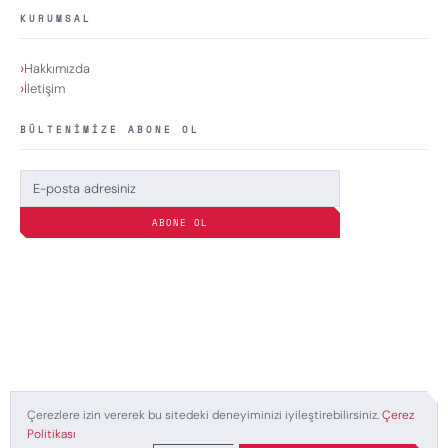
KURUMSAL
Hakkımızda
İletişim
BÜLTENIMIZE ABONE OL
ABONE OL
Çerezlere izin vererek bu sitedeki deneyiminizi iyileştirebilirsiniz.
Çerez
© 2008–2026 Nedese: Oyun Dünyasının Nabzı. Tüm
Politikası
Hakları Saklıdır.