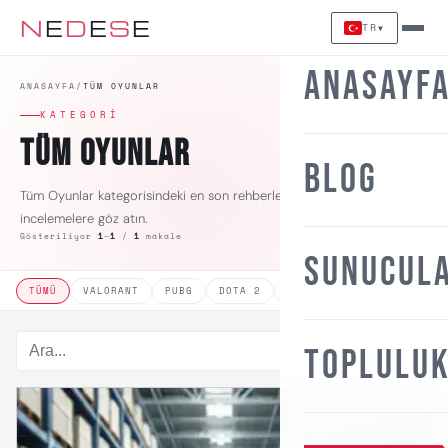
N
E
D
E
S
E
TR
▼
Anasayf
ANASAYFA
/
TÜM OYUNLAR
KATEGORI
Tüm Oyunlar
Blog
Tüm Oyunlar kategorisindeki en son rehberlere, haberlere ve
incelemelere göz atın.
Gösteriliyor
1
–
1
/
1
makale
Sunucula
TÜMÜ
VALORANT
PUBG
DOTA 2
MOBILE LEGENDS
ROCKE
Topluluk
⌕