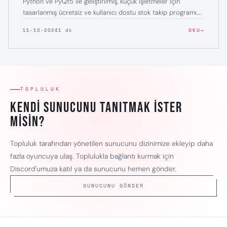
Python ve PyQt5 ile geliştirilmiş, küçük işletmeler için
tasarlanmış ücretsiz ve kullanıcı dostu stok takip programı.
Ürün yönetimi, marka ve kategori ekleme, Excel çıktısı alma
11-10-2024
1 dk
OKU
gibi özelliklerle donatılmış.
TOPLULUK
Kendi sunucunu tanıtmak ister
misin?
Topluluk tarafından yönetilen sunucunu dizinimize ekleyip daha
fazla oyuncuya ulaş. Toplulukla bağlantı kurmak için
Discord'umuza katıl ya da sunucunu hemen gönder.
SUNUCUNU GÖNDER